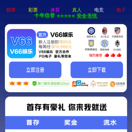
永乐app-手机App下载
当前位置：
永乐app
>
集团品牌
>
大将军瓷砖
大将军瓷砖