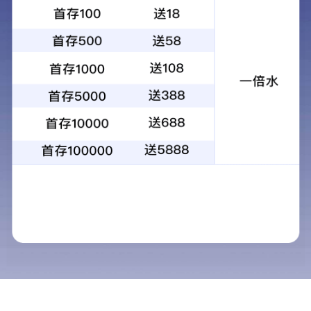
大将军瓷砖成立于2003年，位于广东陶都佛山，是一家集生
产、研发、销售、服务于一体的大型现代化陶瓷企业。
拥有两大现代化大型绿色智能建陶生产基地，占地总面积
3500亩，数10条自动化、智能化生产线，年产能超1亿平方米，
生产了包括岩板、大板、时尚仿古砖、生态木纹砖、大理石瓷
砖、金刚大理石、抛光砖、瓷片等在内的全品类产品。
自成立以来，大将军瓷砖屡次荣获“中国500最具价值品
牌”、“国际知名品牌”、“陶瓷十大品牌”、“瓷砖十大品牌”、“优秀
工程渠道瓷砖品牌企业”、“消费者信赖十大陶瓷品牌”等百余项殊
荣；产品多次荣获【中意设计大赛】等行业赛事大奖。
“大家 大爱大将军”是大将军倡导的价值观。凭借诚信立企和
勇于创新，大将军瓷砖不断发展壮大，赢得了消费者和社会各界
的广泛认可。
访问官网